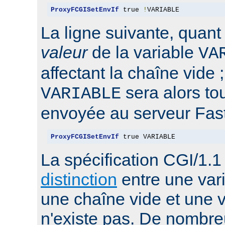
ProxyFCGISetEnvIf
 true 
!
VARIABLE
La ligne suivante, quant 
valeur
de la variable
VA
affectant la chaîne vide ;
sera alors t
VARIABLE
envoyée au serveur Fas
ProxyFCGISetEnvIf
 true VARIABLE
La spécification CGI/1.
distinction
entre une var
une chaîne vide et une v
n'existe pas. De nombr