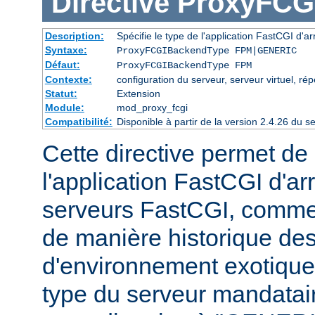
Directive
ProxyFCG
Description:
Spécifie le type de l'application FastCGI d'ar
Syntaxe:
ProxyFCGIBackendType FPM|GENERIC
Défaut:
ProxyFCGIBackendType FPM
Contexte:
configuration du serveur, serveur virtuel, rép
Statut:
Extension
Module:
mod_proxy_fcgi
Compatibilité:
Disponible à partir de la version 2.4.26 du
Cette directive permet de 
l'application FastCGI d'ar
serveurs FastCGI, comme
de manière historique des
d'environnement exotiques 
type du serveur mandataire