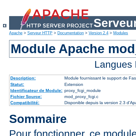
Serveu
Apache
>
Serveur HTTP
>
Documentation
>
Version 2.4
>
Modules
Module Apache mod
Langues 
Description:
Module fournissant le support de Fa
Statut:
Extension
Identificateur de Module:
proxy_fcgi_module
Fichier Source:
mod_proxy_fcgi.c
Compatibilité:
Disponible depuis la version 2.3 d'A
Sommaire
Pour fonctionner, ce modul