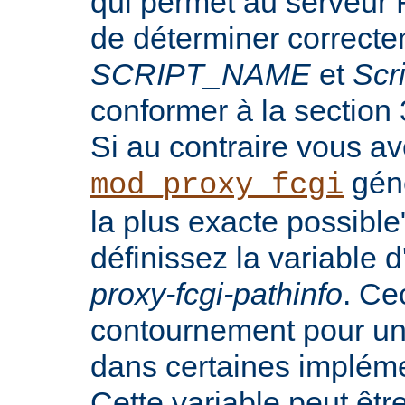
qui permet au serveur 
de déterminer correct
SCRIPT_NAME
et
Scr
conformer à la section
Si au contraire vous a
génè
mod_proxy_fcgi
la plus exacte possibl
définissez la variable
proxy-fcgi-pathinfo
. Ce
contournement pour u
dans certaines implém
Cette variable peut êtr