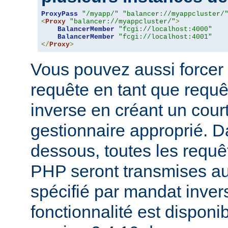
ProxyPass
"/myapp/"
"balancer://myappcluster/
<
Proxy
"balancer://myappcluster/"
>
BalancerMember
"fcgi://localhost:4000"
BalancerMember
"fcgi://localhost:4001"
</
Proxy
>
Vous pouvez aussi forcer 
requête en tant que requ
inverse en créant un court
gestionnaire approprié. D
dessous, toutes les requê
PHP seront transmises a
spécifié par mandat inver
fonctionnalité est disponib