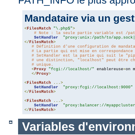
Mandataire via un gest
<
FilesMatch
"\.php$"
>
# Note : la seule partie variable est /pa
SetHandler
"proxy:unix:/path/to/app.sock
</
FilesMatch
>
# Définition d'une configuration de mandat
# La partie qui est mise en correspondance
# SetHandler est la partie qui suit le "pi
# une distinction, "localhost" peut être c
# unique.
<
Proxy
"fcgi://localhost/"
 enablereuse
=
on 
</
Proxy
>
<
FilesMatch
...>
SetHandler
"proxy:fcgi://localhost:9000"
</
FilesMatch
>
<
FilesMatch
...>
SetHandler
"proxy:balancer://myappcluste
</
FilesMatch
>
Variables d'enviro