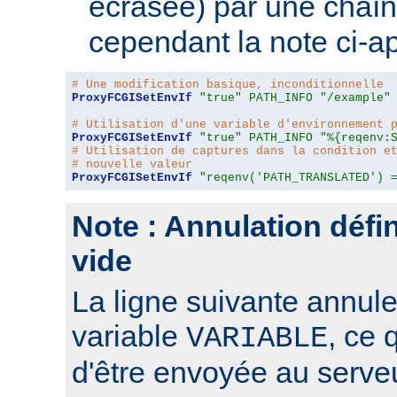
écrasée) par une chaîn
cependant la note ci-a
# Une modification basique, inconditionnelle
ProxyFCGISetEnvIf
"true"
PATH_INFO
"/example"
# Utilisation d'une variable d'environnement 
ProxyFCGISetEnvIf
"true"
PATH_INFO
"%{reqenv:
# Utilisation de captures dans la condition e
# nouvelle valeur
ProxyFCGISetEnvIf
"reqenv('PATH_TRANSLATED') 
Note : Annulation défin
vide
La ligne suivante annule 
variable
, ce 
VARIABLE
d'être envoyée au serve