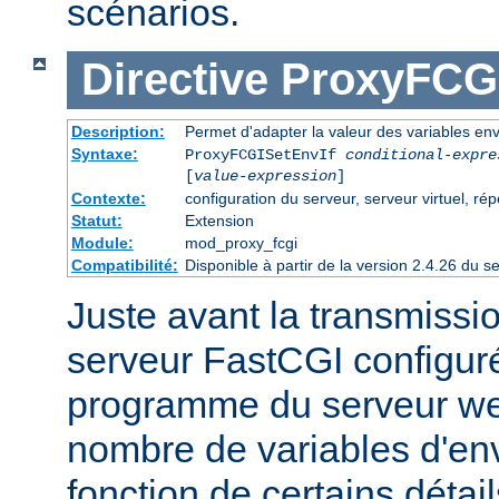
scénarios.
Directive
ProxyFCGI
Description:
Permet d'adapter la valeur des variables e
Syntaxe:
ProxyFCGISetEnvIf
conditional-expre
[
value-expression
]
Contexte:
configuration du serveur, serveur virtuel, rép
Statut:
Extension
Module:
mod_proxy_fcgi
Compatibilité:
Disponible à partir de la version 2.4.26 du
Juste avant la transmissi
serveur FastCGI configuré
programme du serveur web
nombre de variables d'en
fonction de certains détai