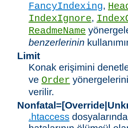
,
FancyIndexing
Hea
,
IndexIgnore
Index
yönergel
ReadmeName
benzerlerinin
kullanımına
Limit
Konak erişimini denet
ve
yönergelerini
Order
verilir.
Nonfatal=[Override|Unk
.htaccess
dosyalarında