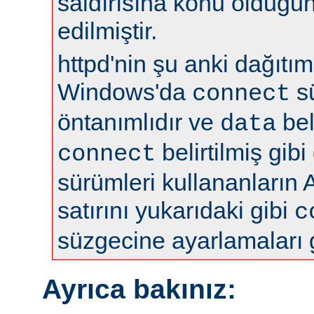
saldırısına konu olduğun
edilmiştir.
httpd'nin şu anki dağıtıml
Windows'da
s
connect
öntanımlıdır ve
bel
data
belirtilmiş gibi
connect
sürümleri kullananların 
satırını yukarıdaki gibi
c
süzgecine ayarlamaları 
Ayrıca bakınız: