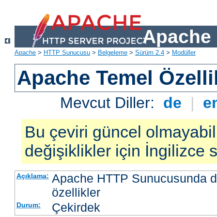
Apache 
Apache
>
HTTP Sunucusu
>
Belgeleme
>
Sürüm 2.4
>
Modüller
Apache Temel Özellik
Mevcut Diller:
de
|
e
Bu çeviri güncel olmayabil
değişiklikler için İngilizce
Apache HTTP Sunucusunda da
Açıklama:
özellikler
Çekirdek
Durum: