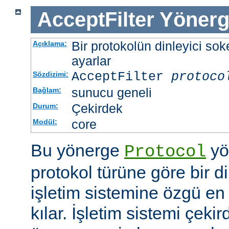
AcceptFilter
Yönerg
Bir protokolün dinleyici soke
Açıklama:
ayarlar
AcceptFilter
protoco
Sözdizimi:
sunucu geneli
Bağlam:
Çekirdek
Durum:
core
Modül:
Bu yönerge
yö
Protocol
protokol türüne göre bir d
işletim sistemine özgü en 
kılar. İşletim sistemi çekir