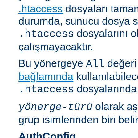
.htaccess
dosyaları tamam
durumda, sunucu dosya si
dosyalarını 
.htaccess
çalışmayacaktır.
Bu yönergeye
değeri 
All
bağlamında
kullanılabile
dosyalarında i
.htaccess
olarak aş
yönerge-türü
grup isimlerinden biri belirt
AuthConfig