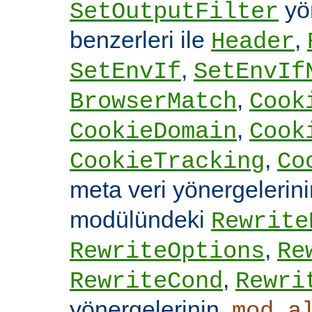
yön
SetOutputFilter
benzerleri ile
,
Header
,
SetEnvIf
SetEnvIf
,
BrowserMatch
Cook
,
CookieDomain
Cook
,
CookieTracking
Co
meta veri yönergelerin
modülündeki
Rewrite
,
RewriteOptions
Re
,
RewriteCond
Rewri
yönergelerinin,
mod_a