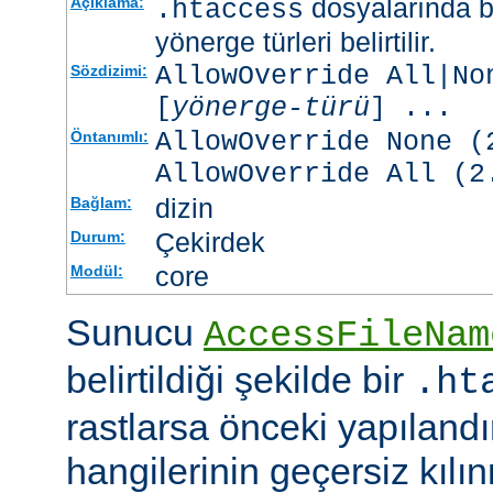
dosyalarında b
Açıklama:
.htaccess
yönerge türleri belirtilir.
AllowOverride All|No
Sözdizimi:
[
yönerge-türü
] ...
AllowOverride None (
Öntanımlı:
AllowOverride All (2
dizin
Bağlam:
Çekirdek
Durum:
core
Modül:
Sunucu
AccessFileNam
belirtildiği şekilde bir
.ht
rastlarsa önceki yapıland
hangilerinin geçersiz kıl