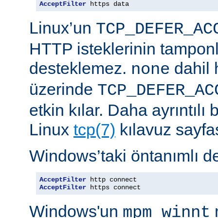
AcceptFilter
 https data
Linux’un
TCP_DEFER_AC
HTTP isteklerinin tampon
desteklemez.
dahil 
none
üzerinde
TCP_DEFER_AC
etkin kılar. Daha ayrıntılı 
Linux
tcp(7)
kılavuz sayfa
Windows’taki öntanımlı de
AcceptFilter
AcceptFilter
 https connect
Windows'un
mpm_winnt