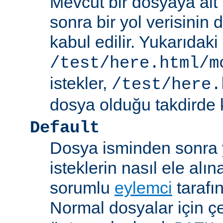
Mevcut bir dosyaya ait
sonra bir yol verisinin de
kabul edilir. Yukarıdaki
/test/here.html/m
istekler,
/test/here.
dosya olduğu takdirde k
Default
Dosya isminden sonra yo
isteklerin nasıl ele alı
sorumlu
eylemci
tarafı
Normal dosyalar için ç