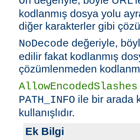
On
kodlanmış dosya yolu ayr
diğer karakterler gibi çöz
değeriyle, böy
NoDecode
edilir fakat kodlanmış dos
çözümlenmeden kodlanmış 
AllowEncodedSlashes
ile bir arada 
PATH_INFO
kullanışlıdır.
Ek Bilgi