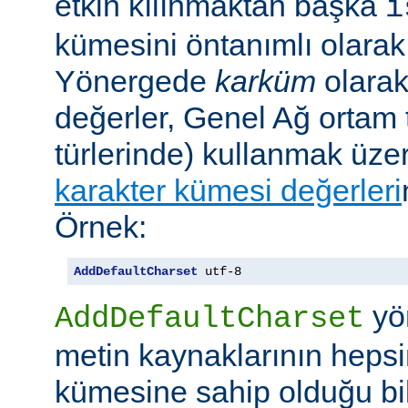
etkin kılınmaktan başka
i
kümesini öntanımlı olarak 
Yönergede
karküm
olarak 
değerler, Genel Ağ ortam 
türlerinde) kullanmak üze
karakter kümesi değerleri
Örnek:
AddDefaultCharset
 utf-8
yö
AddDefaultCharset
metin kaynaklarının hepsi
kümesine sahip olduğu bil