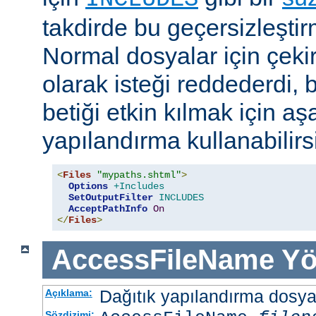
takdirde bu geçersizleştir
Normal dosyalar için çek
olarak isteği reddederdi, 
betiği etkin kılmak için aş
yapılandırma kullanabilirs
<
Files
"mypaths.shtml"
>
Options
+Includes
SetOutputFilter
INCLUDES
AcceptPathInfo
On
</
Files
>
AccessFileName
Yö
Dağıtık yapılandırma dosyası
Açıklama:
Sözdizimi: