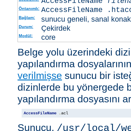
AccessFileName
filen
AccessFileName .htac
Öntanımlı:
sunucu geneli, sanal konak
Bağlam:
Çekirdek
Durum:
core
Modül:
Belge yolu üzerindeki dizi
yapılandırma dosyalarını
verilmişse
sunucu bir iste
dizinlerde bu yönergede be
yapılandırma dosyasını ar
AccessFileName
.
acl
Sunucu,
/usr/local/w