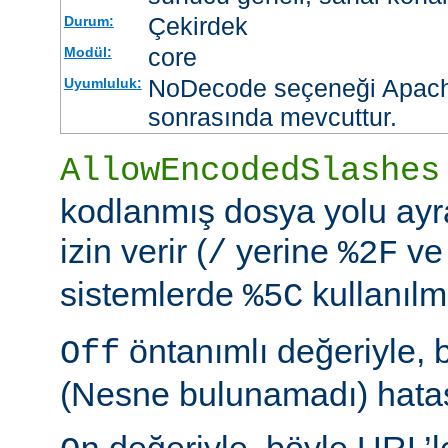
Çekirdek
Durum:
core
Modül:
NoDecode seçeneği Apache
Uyumluluk:
sonrasında mevcuttur.
AllowEncodedSlashes
kodlanmış dosya yolu ayr
izin verir (
yerine
ve
/
%2F
sistemlerde
kullanılm
%5C
öntanımlı değeriyle, 
Off
(Nesne bulunamadı) hatası
değeriyle, böyle URL’le