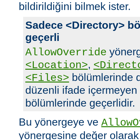
bildirildiğini bilmek ister.
Sadece <Directory> bö
geçerli
yönerg
AllowOverride
,
<Location>
<Direct
bölümlerinde d
<Files>
düzenli ifade içermeyen
bölümlerinde geçerlidir.
Bu yönergeye ve
AllowO
yönergesine değer olara