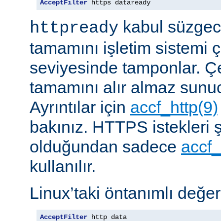
AcceptFilter
 https dataready
kabul süzgeci
httpready
tamamını işletim sistemi ç
seviyesinde tamponlar. Çe
tamamını alır almaz sunu
Ayrıntılar için
accf_http(9)
bakınız. HTTPS istekleri ş
olduğundan sadece
accf_
kullanılır.
Linux’taki öntanımlı değer
AcceptFilter