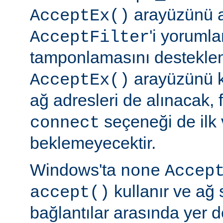
arayüzünü a
AcceptEx()
'i yorumla
AcceptFilter
tamponlamasını destekl
arayüzünü k
AcceptEx()
ağ adresleri de alınacak, 
seçeneği de ilk 
connect
beklemeyecektir.
Windows'ta
none
Accep
kullanır ve ağ 
accept()
bağlantılar arasında yer 