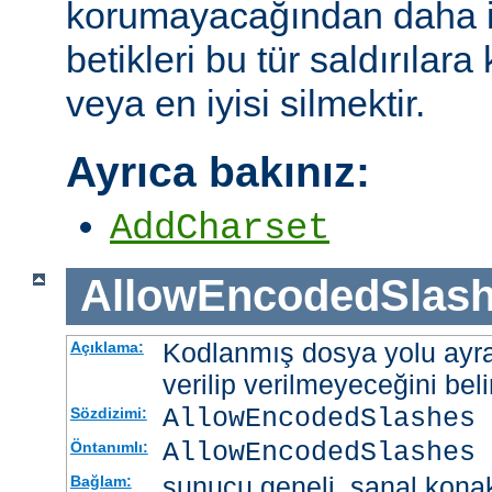
korumayacağından daha i
betikleri bu tür saldırılar
veya en iyisi silmektir.
Ayrıca bakınız:
AddCharset
AllowEncodedSlas
Kodlanmış dosya yolu ayrac
Açıklama:
verilip verilmeyeceğini belir
AllowEncodedSlashes 
Sözdizimi:
AllowEncodedSlashes 
Öntanımlı:
sunucu geneli, sanal kona
Bağlam: