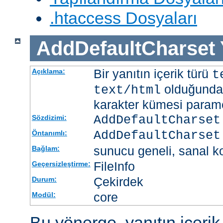
.htaccess Dosyaları
AddDefaultCharset
Bir yanıtın içerik türü
Açıklama:
t
olduğunda 
text/html
karakter kümesi paramet
AddDefaultCharset
Sözdizimi:
AddDefaultCharset
Öntanımlı:
sunucu geneli, sanal ko
Bağlam:
FileInfo
Geçersizleştirme:
Çekirdek
Durum:
core
Modül:
Bu yönerge, yanıtın içerik