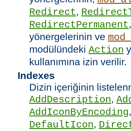
,
Redirect
Redirect
RedirectPermanent
yönergelerinin ve
mod
modülündeki
y
Action
kullanımına izin verilir.
Indexes
Dizin içeriğinin listel
,
AddDescription
Ad
AddIconByEncoding
,
DefaultIcon
Direc