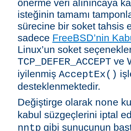
önerme veri alınıncaya 
isteğinin tamamı tampon
sürecine bir soket tahsis 
sadece
FreeBSD’nin Kabu
Linux’un soket seçenekle
ve 
TCP_DEFER_ACCEPT
iyilenmiş
işl
AcceptEx()
desteklenmektedir.
Değiştirge olarak
ku
none
kabul süzgeçlerini iptal e
gibi sunucunun başta
nntp