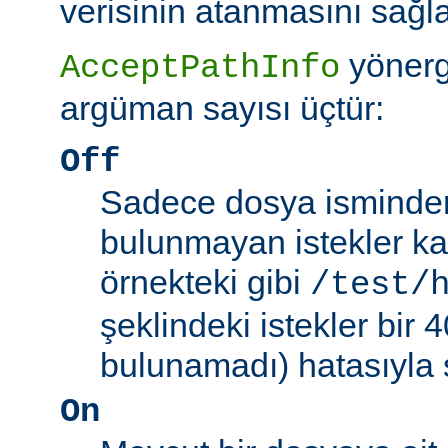
verisinin atanmasını sağla
yönerg
AcceptPathInfo
argüman sayısı üçtür:
Off
Sadece dosya isminden 
bulunmayan istekler kab
örnekteki gibi
/test/
şeklindeki istekler bir
bulunamadı) hatasıyla 
On