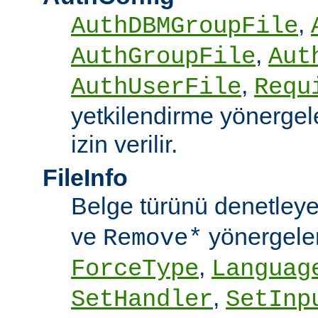
,
AuthDBMGroupFile
,
AuthGroupFile
Aut
,
AuthUserFile
Requ
yetkilendirme yönergele
izin verilir.
FileInfo
Belge türünü denetley
ve
yönergele
Remove*
,
ForceType
Languag
,
SetHandler
SetInp