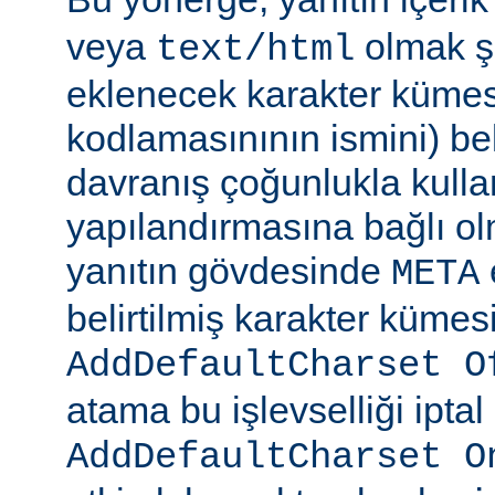
veya
olmak şa
text/html
eklenecek karakter kümesi
kodlamasınının ismini) beli
davranış çoğunlukla kulla
yapılandırmasına bağlı olm
yanıtın gövdesinde
META
belirtilmiş karakter kümesi
AddDefaultCharset O
atama bu işlevselliği iptal
AddDefaultCharset O