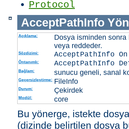
Protocol
AcceptPathInfo
Yön
Dosya isminden sonra be
Açıklama:
veya reddeder.
AcceptPathInfo On
Sözdizimi:
AcceptPathInfo De
Öntanımlı:
sunucu geneli, sanal ko
Bağlam:
FileInfo
Geçersizleştirme:
Çekirdek
Durum:
core
Modül:
Bu yönerge, istekte dosy
(dizinde belirtilen dosya 