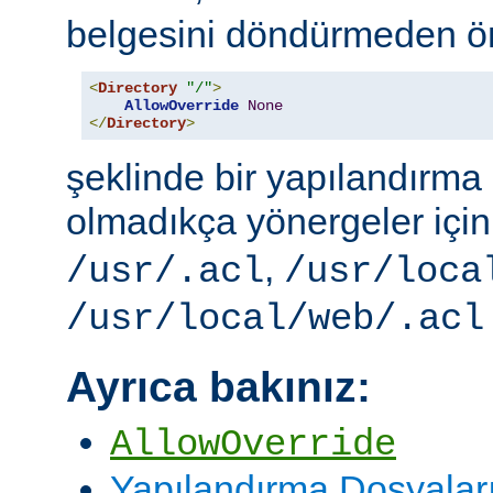
belgesini döndürmeden ö
<
Directory
"/"
>
AllowOverride
None
</
Directory
>
şeklinde bir yapılandırma i
olmadıkça yönergeler içi
,
/usr/.acl
/usr/loca
/usr/local/web/.acl
Ayrıca bakınız:
AllowOverride
Yapılandırma Dosyalar