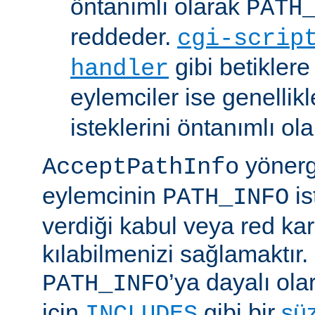
öntanımlı olarak
PATH
reddeder.
cgi-scrip
gibi betikler
handler
eylemciler ise genellik
isteklerini öntanımlı ol
yönerge
AcceptPathInfo
eylemcinin
is
PATH_INFO
verdiği kabul veya red kar
kılabilmenizi sağlamaktır.
’ya dayalı ola
PATH_INFO
için
gibi bir
sü
INCLUDES