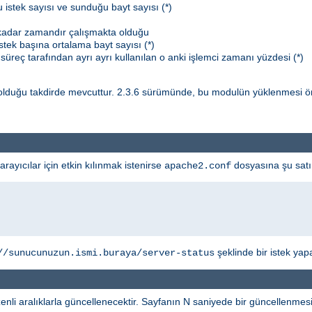
 istek sayısı ve sunduğu bayt sayısı (*)
 kadar zamandır çalışmakta olduğu
stek başına ortalama bayt sayısı (*)
süreç tarafından ayrı ayrı kullanılan o anki işlemci zamanı yüzdesi (*)
lduğu takdirde mevcuttur. 2.3.6 sürümünde, bu modulün yüklenmesi ö
yıcılar için etkin kılınmak istenirse
dosyasına şu satır
apache2.conf
şeklinde bir istek yapab
//sunucunuzun.ismi.buraya/server-status
li aralıklarla güncellenecektir. Sayfanın N saniyede bir güncellenmesini