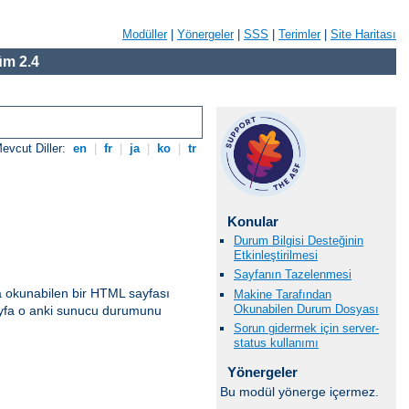
Modüller
|
Yönergeler
|
SSS
|
Terimler
|
Site Haritası
m 2.4
evcut Diller:
en
|
fr
|
ja
|
ko
|
tr
Konular
Durum Bilgisi Desteğinin
Etkinleştirilmesi
Sayfanın Tazelenmesi
a okunabilen bir HTML sayfası
Makine Tarafından
Okunabilen Durum Dosyası
 sayfa o anki sunucu durumunu
Sorun gidermek için server-
status kullanımı
Yönergeler
Bu modül yönerge içermez.