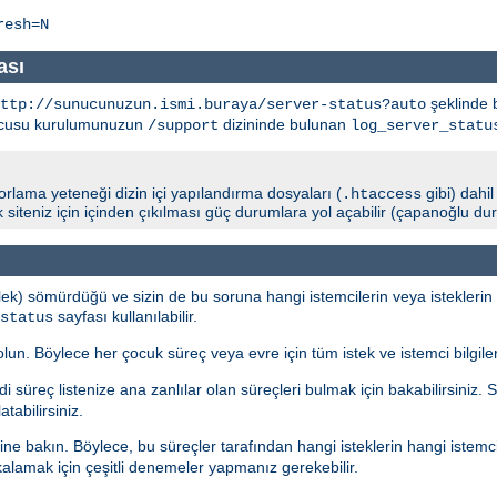
resh=N
ası
şeklinde b
http://sunucunuzun.ismi.buraya/server-status?auto
unucusu kurulumunuzun
dizininde bulunan
/support
log_server_statu
porlama yeteneği dizin içi yapılandırma dosyaları (
gibi) dahi
.htaccess
arak siteniz için içinden çıkılması güç durumlara yol açabilir (çapanoğlu d
ek) sömürdüğü ve sizin de bu soruna hangi istemcilerin veya isteklerin 
sayfası kullanılabilir.
status
. Böylece her çocuk süreç veya evre için tüm istek ve istemci bilgilerin
i süreç listenize ana zanlılar olan süreçleri bulmak için bakabilirsiniz.
tabilirsiniz.
ine bakın. Böylece, bu süreçler tarafından hangi isteklerin hangi istemc
kalamak için çeşitli denemeler yapmanız gerekebilir.