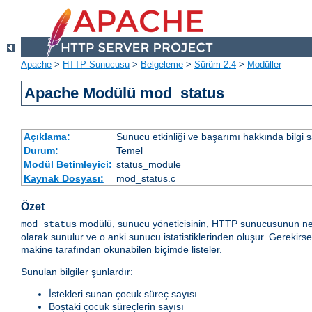
Apache
>
HTTP Sunucusu
>
Belgeleme
>
Sürüm 2.4
>
Modüller
Apache Modülü mod_status
Açıklama:
Sunucu etkinliği ve başarımı hakkında bilgi s
Durum:
Temel
Modül Betimleyici:
status_module
Kaynak Dosyası:
mod_status.c
Özet
modülü, sunucu yöneticisinin, HTTP sunucusunun ne ka
mod_status
olarak sunulur ve o anki sunucu istatistiklerinden oluşur. Gerekirs
makine tarafından okunabilen biçimde listeler.
Sunulan bilgiler şunlardır:
İstekleri sunan çocuk süreç sayısı
Boştaki çocuk süreçlerin sayısı