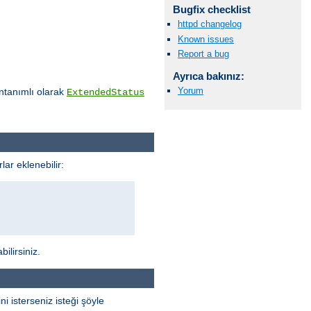
Bugfix checklist
httpd changelog
Known issues
Report a bug
Ayrıca bakınız:
Yorum
ntanımlı olarak
ExtendedStatus
lar eklenebilir:
ilirsiniz.
 isterseniz isteği şöyle