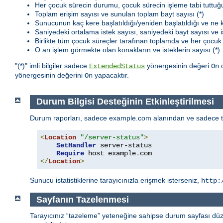
Her çocuk sürecin durumu, çocuk sürecin işleme tabi tuttuğu
Toplam erişim sayısı ve sunulan toplam bayt sayısı (*)
Sunucunun kaç kere başlatıldığı/yeniden başlatıldığı ve ne
Saniyedeki ortalama istek sayısı, saniyedeki bayt sayısı ve i
Birlikte tüm çocuk süreçler tarafınan toplamda ve her çocuk 
O an işlem görmekte olan konakların ve isteklerin sayısı (*)
"(*)" imli bilgiler sadece
yönergesinin değeri
o
ExtendedStatus
On
yönergesinin değerini
yapacaktır.
On
Durum Bilgisi Desteğinin Etkinleştirilmesi
Durum raporları, sadece example.com alanından ve sadece tara
<
Location
"/server-status"
>
SetHandler
 server-status

Require
 host example
.
</
Location
>
Sunucu istatistiklerine tarayıcınızla erişmek isterseniz,
http:
Sayfanın Tazelenmesi
Tarayıcınız “tazeleme” yeteneğine sahipse durum sayfası düzen