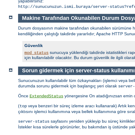
yapabilirsiniz:
http://sunucunuzun.ismi.buraya/server-status?ref
Makine Tarafından Okunabilen Durum Dosy
Durum dosyasının makine tarafından okunabilen sürümüne
kendiliğinden çalıştığı takdirde yararlıdır; Apache HTTP S
Güvenlik
sunucuya yüklendiği takdirde istatistikleri ra
mod_status
için kullanılabilir olacaktır. Bu durum güvenlik ile ilgili ol
Sorun gidermek için server-status kullanımı
Sunucunuzun kullanılabilir tüm özkaynakları (işlemci veya bell
durumda sorunu gidermek için başlangıç yeri olarak
server-
Önce
yönergesine On atadığınızsan emin olun
ExtendedStatus
(
veya benzeri bir süreç izleme aracı kullanarak) Artık kend
top
çıktısını işlemci kullanımına veya bellek kullanımına göre sırala
sayfasını yeniden yükleyip bu süreç kimlikler
server-status
İstekler kısa sürelerle görünürler, bu bakımdan iş üstünde ya