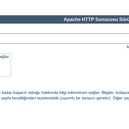
Apache HTTP Sunucusu Sürü
M
ağlar.
dar başarılı olduğu hakkında bilgi edinmesini sağlar. Bilgiler, kolayc
e sayfa kendiliğinden tazelenebilir (uyumlu bir tarayıcı gerekir). Diğer