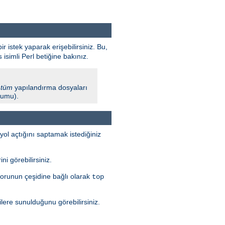
ir istek yaparak erişebilirsiniz. Bu,
isimli Perl betiğine bakınız.
s
l
tüm
yapılandırma dosyaları
urumu).
yol açtığını saptamak istediğiniz
i görebilirsiniz.
 Sorunun çeşidine bağlı olarak
top
ilere sunulduğunu görebilirsiniz.